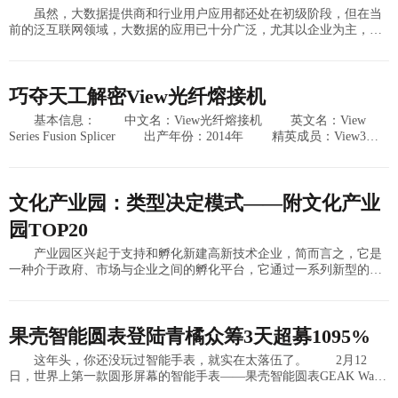
虽然，大数据提供商和行业用户应用都还处在初级阶段，但在当
前的泛互联网领域，大数据的应用已十分广泛，尤其以企业为主，企
业成为大数据应用的主体。大数据真能改变企业的运作方式吗？答案
毋庸置疑是肯定的。随
巧夺天工解密View光纤熔接机
基本信息： 中文名：View光纤熔接机 英文名：View
Series Fusion Splicer 出产年份：2014年 精英成员：View3实
用光纤熔接机，View
文化产业园：类型决定模式——附文化产业
园TOP20
产业园区兴起于支持和孵化新建高新技术企业，简而言之，它是
一种介于政府、市场与企业之间的孵化平台，它通过一系列新型的管
理理念与资源网络，帮助新小企业发展。产业园的历史并不长，最初
在某种程度上类似城市
果壳智能圆表登陆青橘众筹3天超募1095%
这年头，你还没玩过智能手表，就实在太落伍了。 2月12
日，世界上第一款圆形屏幕的智能手表——果壳智能圆表GEAK Watch
II登陆全国知名的创意型众筹平台——青橘众筹，仅仅三天时间，