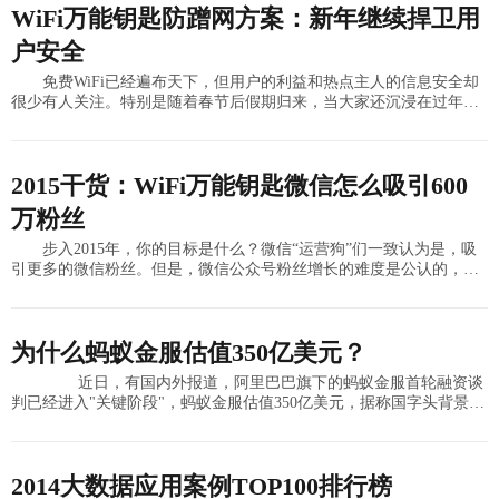
WiFi万能钥匙防蹭网方案：新年继续捍卫用
户安全
免费WiFi已经遍布天下，但用户的利益和热点主人的信息安全却
很少有人关注。特别是随着春节后假期归来，当大家还沉浸在过年的
气氛中时候，那些盗取WiFi热点主人信息的途径也涌现出来。自己的
WiFi
2015干货：WiFi万能钥匙微信怎么吸引600
万粉丝
步入2015年，你的目标是什么？微信“运营狗”们一致认为是，吸
引更多的微信粉丝。但是，微信公众号粉丝增长的难度是公认的，一
些著名产品的微信运营人员面对老板的质疑相当无奈：我们有这么多
用户，为什
为什么蚂蚁金服估值350亿美元？
近日，有国内外报道，阿里巴巴旗下的蚂蚁金服首轮融资谈
判已经进入"关键阶段"，蚂蚁金服估值350亿美元，据称国字头背景的
社保基金、邮储银行和开发银行旗下投资机构国开金融将分别入股蚂
蚁金服
2014大数据应用案例TOP100排行榜