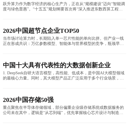
跃升算力作为数字经济的核心生产力，正在从“规模建设”迈向“智能调
度与绿色普惠”。“十五五”规划纲要首次将“深入推进东数西算工程，
构建多层次算力设施体系和全国一体化算力网”写入国家最高层级规划
文件；20
2026中国超节点企业TOP50
当市场讨论算力时，长期陷入单一芯片性能的单向比拼。但产业一线
正在形成共识：万亿参数模型、智能体与世界模型的竞争，瓶颈早已
不在单卡算力，而在芯片之间的数据协同效率。超节点概念从行业热
词走向产业风口，本质
中国十大具有代表性的大数据创新企业
1. DeepSeek自研大语言模型，高性能、低成本，是中国AI大模型领域
的最核心力量。同时，其大模型产品正广泛应用于多个行业场景，推
动了AI普惠。其内核也包括以技术创新驱动，追求模型性能与效率的
极致
2026中国存储50强
重点聚焦在半导体存储领域，部分偏重企业级存储系统或数据服务的
公司未在其中，逻辑是“从芯到端”，优先掌握核心芯片设计与制造技
术的企业，然后是封装测试与模组厂商。随着长鑫科技的上市，存储
议题火爆，有人认为