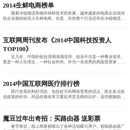
2014生鲜电商榜单
随着冷链物流和储存保鲜技术的发展，越来越多的电商企业或传
统企业都纷纷切入生鲜电商。但是，目前整个行业还存在冷链物流设
备不足，生鲜物流标准化不够，百姓信任度不高的一些问题。京东、
天猫等正在搭建自己的
互联网周刊发布《2014中国科技投资人
TOP100》
近几年，中国的创业浪潮汹涌澎湃，创业不仅是一种事业追求，
更是一种人生理念，一种社会时尚。作为一名优秀的风险投资家，既
是帮助创业者实现他们的梦想，也是在借助创业者实现自己的梦想。
创投的本
2014中国互联网医疗排行榜
医疗改革的利好消息，包括处方药网络零售的试点，医生多点执
业政策的松动，药品价格改革方案征求意见稿的出炉，这些都激励着
互联网在线医疗和健康咨询类服务的快速发展。与之相关的创业企业
也获得了很多风险投资
魔豆过年出奇招：买路由器 送彩票
春节将近，线上商家都推出了各种活动吸引用户。智能路由器厂