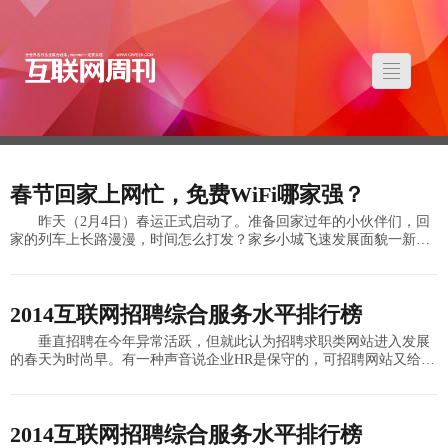
春节回家上网忙，免费WiFi哪家强？
昨天（2月4日）春运正式启动了。准备回家过年的小伙伴们，回
家的列车上长路漫漫，时间怎么打发？家乡小城飞速发展面貌一新，
同学旧友聚会唱K该去哪儿？ 面对这些问题，大家肯定会说：智
能手机全搞定—
2014互联网招聘综合服务水平排行榜
垂直招聘在今年异常活跃，但就此认为招聘求职类网站进入发展
的春天为时尚早。有一种声音说企业HR是保守的，可招聘网站又给这
个行业带来哪些创新呢？或许进一步细分领域是第一步，但目前依然
需要观察，因为谁都
2014互联网招聘综合服务水平排行榜