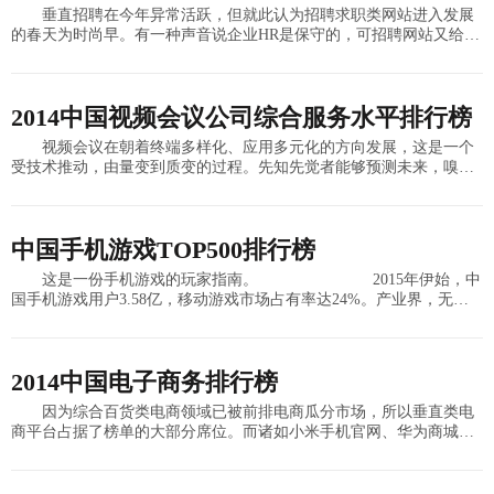
垂直招聘在今年异常活跃，但就此认为招聘求职类网站进入发展
的春天为时尚早。有一种声音说企业HR是保守的，可招聘网站又给这
个行业带来哪些创新呢？或许进一步细分领域是第一步，但目前依然
需要观察，因为谁都
2014中国视频会议公司综合服务水平排行榜
视频会议在朝着终端多样化、应用多元化的方向发展，这是一个
受技术推动，由量变到质变的过程。先知先觉者能够预测未来，嗅觉
敏锐者能够顺应未来，而踟蹰不前者只能被时代抛弃。视频会议产业
格局目前虽然没有像互
中国手机游戏TOP500排行榜
这是一份手机游戏的玩家指南。 2015年伊始，中
国手机游戏用户3.58亿，移动游戏市场占有率达24%。产业界，无论
是中国本土还是海外的游戏研发公司，都将自身的战略
2014中国电子商务排行榜
因为综合百货类电商领域已被前排电商瓜分市场，所以垂直类电
商平台占据了榜单的大部分席位。而诸如小米手机官网、华为商城、
海尔商城、优衣库官方旗舰店等品牌电商平台也逐渐成长起来。就平
台模式上来讲，B2C