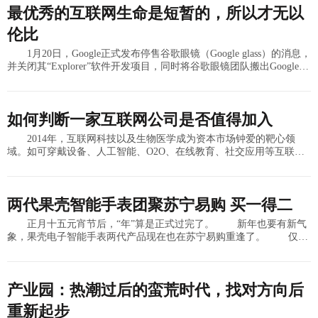
最优秀的互联网生命是短暂的，所以才无以
伦比
1月20日，Google正式发布停售谷歌眼镜（Google glass）的消息，
并关闭其“Explorer”软件开发项目，同时将谷歌眼镜团队搬出Google X
部门，在Ivy Ross领导下独立运
如何判断一家互联网公司是否值得加入
2014年，互联网科技以及生物医学成为资本市场钟爱的靶心领
域。如可穿戴设备、人工智能、O2O、在线教育、社交应用等互联网
科技细分市场下的各类产品，一再刷新融资的额度。在行业发展呈现
牛势，国家政
两代果壳智能手表团聚苏宁易购 买一得二
正月十五元宵节后，“年”算是正式过完了。 新年也要有新气
象，果壳电子智能手表两代产品现在也在苏宁易购重逢了。 仅需
2499元，就可获得1999元的果壳智能圆表标准版以及999元果壳
产业园：热潮过后的蛮荒时代，找对方向后
重新起步