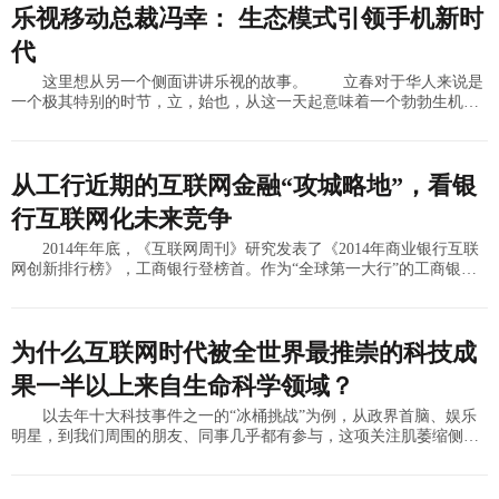
乐视移动总裁冯幸： 生态模式引领手机新时
代
这里想从另一个侧面讲讲乐视的故事。 立春对于华人来说是
一个极其特别的时节，立，始也，从这一天起意味着一个勃勃生机和
崭新希望的春天已经开始。鉴于乐视已宣布进军手机领域，乐视移动
战略正式启动，《
从工行近期的互联网金融“攻城略地”，看银
行互联网化未来竞争
2014年年底，《互联网周刊》研究发表了《2014年商业银行互联
网创新排行榜》，工商银行登榜首。作为“全球第一大行”的工商银行
能在互联网创新排行榜中继续脱颖而出，依靠的不仅仅是其业务面和
体量，其在
为什么互联网时代被全世界最推崇的科技成
果一半以上来自生命科学领域？
以去年十大科技事件之一的“冰桶挑战”为例，从政界首脑、娱乐
明星，到我们周围的朋友、同事几乎都有参与，这项关注肌萎缩侧索
硬化患者（俗称“渐冻人”）的爱心公益项目以一种充满娱乐性的形
式，使人们的目光投