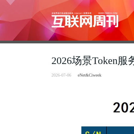
2026场景Token服
2026-07-06
eNet&Ciweek