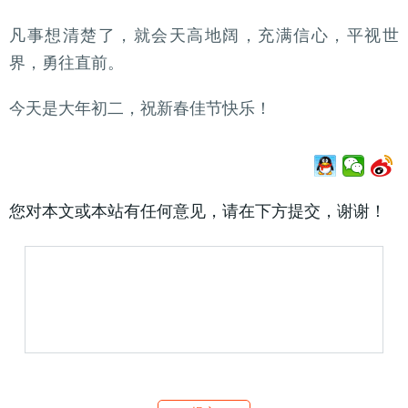
凡事想清楚了，就会天高地阔，充满信心，平视世
界，勇往直前。
今天是大年初二，祝新春佳节快乐！
您对本文或本站有任何意见，请在下方提交，谢谢！