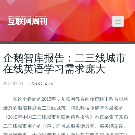
企鹅智库报告：二三线城市
在线英语学习需求庞大
2015-03-03
eNet&Ciweek
在这个崭新的2015年，互联网教育向传统线下教育机构
渗透的浪潮将席卷二三线城市。腾讯科技企鹅智库发布的
《2015年中国二三线城市互联网跨界报告》不仅采集了来自
二三线城市用户的心声，而且从服务渗透率、服务满意度、