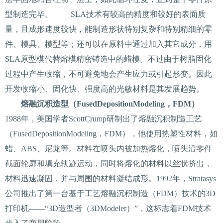
型制造完毕。 SLA技术有较高的精度和较好的表面质
量，且成形速度较快，能制造形状特别复杂和特别精细的零
件、模具、模型等；还可以在原料中通过加入其它成分，用
SLA原型模代替熔模精密铸造中的蜡模。不过由于树脂固化
过程中产生收缩，不可避免地会产生应力或引起形变。因此
开发收缩小、固化快、强度高的光敏材料是其发展趋势。
熔融沉积造型（FusedDepositionModeling，FDM）
1988年，美国学者ScottCrump研制出了熔融沉积制造工艺
（FusedDepositionModeling，FDM），他使用热塑性材料，如
蜡、ABS、尼龙等。材料在喷头内被加热熔化，喷头沿零件
截面轮廓和填充轨迹运动，同时将熔化的材料以丝状挤出，
材料迅速凝固，并与周围的材料凝结成形。1992年，Stratasys
公司推出了第一台基于工艺熔融沉积制造（FDM）技术的3D
打印机——“3D造型者（3DModeler）”，这标志着FDM技术