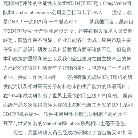
究和治疗用途的功能性人体组织3D打印研究；CraigVenter团
队和CambrianGenomics公司甚至打印出了DNA——没错，就
是DNA！一次能打印一个碱基对！ 就我国而言，虽然目
前3D打印还处于产业化起步阶段，还存在相关技术人员资源
缺乏，联盟作用不明显，企业只能各自为战，应用市场主要
停留在产品设计研发以及科普教育方面等诸多不足，但是资
本和政策的重视和鼓励以及我们企业自身在自主技术上的努
力已经在使得这种情况有了好转的条件，也造就了一些明星
企业。例如，作为国内唯一一家拥有激光烧结3D打印机的研
发能力以及相对应高分子材料粉末的生产能力的华署高科，
在2014年成功研制出了世界上最快的工业级3D打印机。而桌
面级产品多次获得国际大奖的太尔时代自主开发的UP！系列
3D打印机在硬件、软件和易用性上都已达到相当高的水平，
甚至与世界知名的Makerbot和CubeX系列相比也毫不逊色。
现在，我国科研人员已经成功研制出了首台航天3D打印