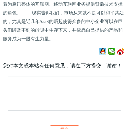
着为腾讯整体的互联网、移动互联网业务提供背后技术支撑
的角色。 现实告诉我们，市场从来就不是可以和平共处
的，尤其是近几年SaaS的崛起使得众多的中小企业可以在巨
头们顾及不到的缝隙中生存下来，并依靠自己提供的产品和
服务成为一股有生力量。
您对本文或本站有任何意见，请在下方提交，谢谢！