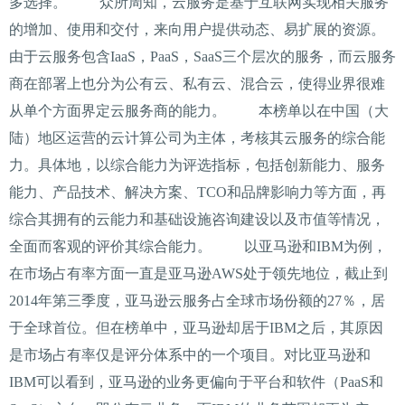
多选择。 众所周知，云服务是基于互联网实现相关服务
的增加、使用和交付，来向用户提供动态、易扩展的资源。
由于云服务包含IaaS，PaaS，SaaS三个层次的服务，而云服务
商在部署上也分为公有云、私有云、混合云，使得业界很难
从单个方面界定云服务商的能力。 本榜单以在中国（大
陆）地区运营的云计算公司为主体，考核其云服务的综合能
力。具体地，以综合能力为评选指标，包括创新能力、服务
能力、产品技术、解决方案、TCO和品牌影响力等方面，再
综合其拥有的云能力和基础设施咨询建设以及市值等情况，
全面而客观的评价其综合能力。 以亚马逊和IBM为例，
在市场占有率方面一直是亚马逊AWS处于领先地位，截止到
2014年第三季度，亚马逊云服务占全球市场份额的27％，居
于全球首位。但在榜单中，亚马逊却居于IBM之后，其原因
是市场占有率仅是评分体系中的一个项目。对比亚马逊和
IBM可以看到，亚马逊的业务更偏向于平台和软件（PaaS和