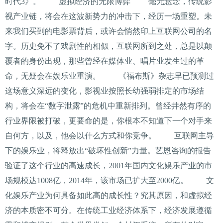
时代3》。 虚拟经济的无限博弈 毫无悬念，传统影
视产业链，将会在这波新势力的冲击下，经历一场重塑。未
来我们买到的电影票背后，或许会悄然印上互联网公司的名
字。历史免不了戏剧性的相似，互联网所到之处，总是以颠
覆者的身份出现，那些曾经在媒体业、唱片业发生过的革
命，无疑会在娱乐业重演。 《福布斯》杂志早已预测过
这场意义深远的变化，影视业按照长幼强弱排定的市场结
构，将会在“数字泄露”的危机中重新排列。曾经井然有序的
行业界限被打破，更要命的是，你根本不知道下一个对手来
自何方，以及，他会以什么方式和你竞争。 互联网主导
下的娱乐业，将释放出“破坏性创新”力量。艺恩咨询的报告
验证了这个行业的高速成长，2001年国内文化娱乐产业的市
场规模达1008亿，2014年，该市场已扩大至2000亿。 文
化娱乐产业为何具备如此高的成长性？究其原因，和虚拟经
济的本质密不可分。在传统工业经济体系下，经济发展遵循