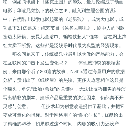
移。例如腾讯旗下《洛克王国》的游戏，最后改编成了动画
电影；华谊兄弟旗下的狄仁杰IP，融入到主题公园的设计
中；在优酷上以微电影起家的《老男孩》，成为大电影，成
功拿下2.1亿票房；综艺节目《爸爸去哪儿》，剧中人的同款
宽边太阳镜、麦昆儿童浴巾、蝙蝠侠超人T恤等，皆在网上蹿
红大卖至断货。这些都是泛娱乐时代最为典型的经济现象。
那么问题来了，传统娱乐业最引以为傲的产品能力，会
在互联网的冲击下发生变化吗？ 体现该冲突的极端案
例，来自那个听了800遍的故事，Netflix通过海量用户的数据
分析，预测出了《纸牌屋》的热映。更多人愿意相信这只是
个噱头，单凭“政治+悬疑”的关键词，无法让技巧拙劣的导演
写出精彩的剧本。娱乐产品最重要的决定因素，仍然离不开
灵感与创意。 但技术却为创意改进提供了基础，并把它
变成可量化的指标。对于网络用户的“耐心时长”，优酷给出
了精确的45秒，如果超过这个时间，内容的吸引力还没产