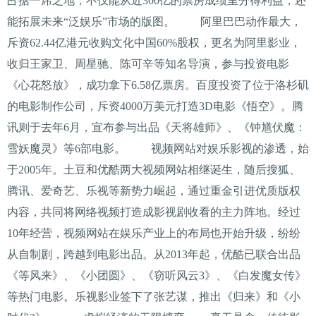
占据一席之地，不仅能从近300亿的票房成绩里分得利益，还
能拓展未来“泛娱乐”市场的版图。 阿里巴巴动作最大，
斥资62.44亿港元收购文化中国60%股权，更名为阿里影业，
收归王家卫、周星驰、陈可辛等知名导演，参与投资电影
《心花怒放》，成功拿下6.58亿票房。百度投资了位于洛杉矶
的电影制作公司，斥资4000万美元打造3D电影《悟空》。腾
讯则于去年6月，宣布参与出品《天将雄师》、《钟馗伏魔：
雪妖魔灵》等6部电影。 视频网站对娱乐影视的渗透，始
于2005年。土豆和优酷两大视频网站相继诞生，随后搜狐、
腾讯、爱奇艺、乐视等新势力崛起，通过重金引进优质版权
内容，共同将网络视频打造成影视剧收看的主力阵地。经过
10年经营，视频网站在娱乐产业上的布局也开始升级，纷纷
从自制剧，跨越到电影出品。从2013年起，优酷已联合出品
《等风来》、《小团圆》、《窃听风云3》、《白发魔女传》
等热门电影。乐视影业签下了张艺谋，推出《归来》和《小