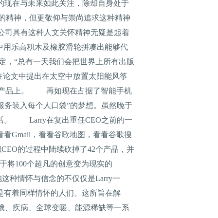
的现在与未来如此关注，除却自身处于
的精神，但更敬仰与崇尚追求这种精神
ge对其公司具有这种人文关怀精神无疑是起着
办公室中用乐高积木及橡胶滑轮拼凑出能够代
答十分坚定，“总有一天我们会把世界上所有出版
便在论文中提出在太空中放置太阳能风筝
e的产品上。 再如现在占据了智能手机
gle服务装入每个人口袋”的梦想。虽然晚于
活。 Larry在复出重任CEO之前的一
看Gmail，看看谷歌地图，看看谷歌搜
EO的过程中陆续砍掉了42个产品，并
致力于将100个超凡的创意变为现实的
怀抱这种情怀与信念的不仅仅是Larry一
都是有着同样情怀的人们。这所旨在解
饿、疾病、全球变暖、能源稀缺等一系