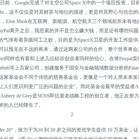
oogle完成了对太空公司Space X中的一个项目投资，目前此
ven Jobs，这不仅仅是对其财富与地位的描述，更是对其野心与信念
ce X，Elon Musk在互联网、新能源、航空航天三个领域前所
ayPal离开之后，我思索的并不是怎么赚大钱，而是还有哪些问
们的热气球有着异曲同工之妙，目的是为SpaceX卫星的开发工作
可以预见在不远的将来，通过这两家公司的合作，整个世界将会
hiel同样也有着和上述几位硅谷创业者同样的信心。在将Paypal卖给eB
paceX、Airbnb等上百家公司，创建服务于国安与金融领域数据分析的Pal
这家基金会不同于传统的慈善基金会，更像是一个对人类未来发
们意识到更广泛的问题的企业”。而此基金会最早的受益者Aubrey
关注。Aubrey de Grey是SENS即抗衰老战略工程的创立者，
0岁的人已经降生了。
r 20”，致力于为18 到 20 岁之间的资优学生提供 10 万