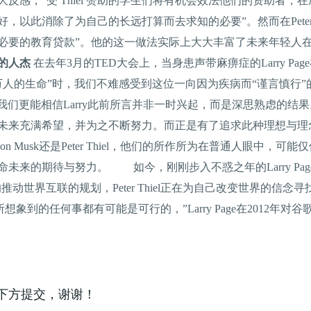
反感，“受 Thiel 赞助的学生们将有机会效法他们的资助者
以此消除了为自己的长远打算而去求知的必要”。然而在Peter T
不必要的教育贷款”。他的这一做法实际上大大丰富了未来年
的人杰
在去年3月的TED大会上，当身患声带麻痹症的Larry P
 万人的生命”时，我们不难感受到这位一向因为疾病而“谨言慎行
军使我们更能相信Larry此前所言并非一时兴起，而是深思熟虑
未来充满希望，并为之不断努力。而正是有了追求此种理想与理
、Elon Musk还是Peter Thiel，他们的所作所为在普通人眼
未来的期待与努力。 如今，刚刚步入不惑之年的Larry Pa
快的推动世界互联的规划，Peter Thiel正在为自己改变世界的
到的任何事都有可能是可行的，”Larry Page在2012年对
下方提交，谢谢！