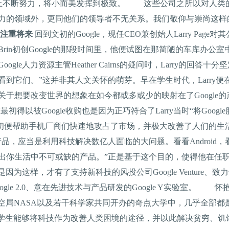
路上不断努力，将小而美发挥到极致。 这些公司之所以对人类
力的领域外，更同他们的领导者不无关系。我们敬仰与崇尚这样
注重将来
回到文初的Google，现任CEO兼创始人Larry Pa
ey Brin初创Google的那段时间里，他便试图在那简陋的车库
le人力资源主管Heather Cairns的疑问时，Larry的回
到它们。”这并非其人文关怀的萌芽。早在学生时代，Larry
关于想要改变世界的想象在如今都或多或少的映射在了Googl
最初得以被Google收购也是因为正巧符合了Larry当时“将Goo
d上市之初便帮助手机厂商们快速地攻占了市场，并极大改善了人们的生
，应当是利用科技解决数亿人面临的大问题。看看Android，看
出你生活中不可或缺的产品。”正是基于这个目的，使得他在任职C
是因为这样，才有了支持新科技的风投公司Google Venture、
oogle 2.0、意在先进技术与产品研发的Google Y实验室。 
天航空局NASA以及若干科学家共同开办的奇点大学中，几乎全部
望学生能够将科技作为改善人类困境的途径，并以此解决贫穷、饥