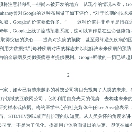
上必须将注意转移到一些尚未被开发的地方，从现今的情况来看，Go
ahaney曾对Google的这种布局做了如下评价，“对于长期的技
领域，Google的价值要低许多。” 这种价值并非单单是指在
2008年，Google上线了流感预测系统，这可以算作是在生命健
在此领域取得突破的决心——提高对疾病的预防，甚至最终避免疾病的困
dy上线，试图利用大数据找到每种疾病对应的标志并以此解决未来疾病的预防问
旨在为帕金森病及类似疾病患者提供便利。Google所做的一切已
家，如今已有越来越多的科技公司将目光投向了人类的未来。在2013
一家进军医疗领域的互联网公司，它将利用自身先天的优势，去构建未
据为研究样本或依据。梅约医学中心的社交媒体主任Lee Aase曾
、STD/HIV测试或产前护理的认知度。从人类关怀的角度来
公司无一不是为了优化、提高用户体验而做出的决定。即使在如今后