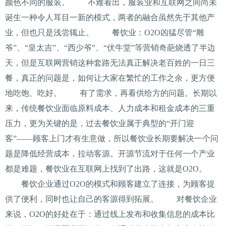
颜色不同的服装。 不难看出，服装业和互联网之间尚未
诞生一种令人耳目一新的模式，两者的融合虽然先于其他产
业，但也只是浅尝辄止。 餐饮业：O2O凶猛尽管“雕
爷”、“皇太吉”、“西少爷”、“伏牛堂”等营销奇葩烧透了半边
天，但是互联网营销这种套路无法真正解决老百姓的一日三
餐，真正的问题是，如何让大家在繁忙的工作之余，更方便
地吃饱、吃好。 有了需求，再看供给方的问题。长期以
来，传统餐饮业面临原料成本、人力成本和租金成本的三重
压力，更为关键的是，过去餐饮业属于典型的“开门迎
客”——顾客上门才有生意做，所以餐饮业长期要解决一个问
题是降低经营成本，拉动客源。开源节流对于任何一个产业
都是难题，餐饮业在互联网上找到了出路，这就是O2O。
餐饮企业通过O2O的模式和顾客建立了连接，为顾客提
供了便利，同时也让自己的客源得到拓展。 对餐饮企业
来说，O2O的好处在于：通过线上发布和收集信息的成本比