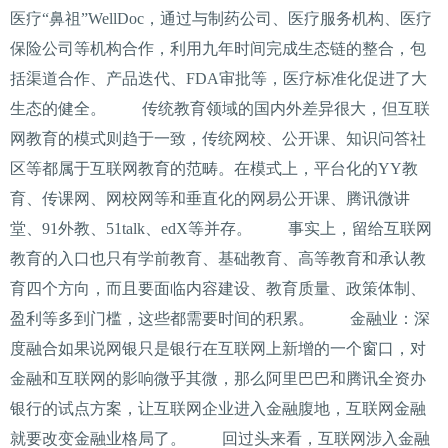
医疗“鼻祖”WellDoc，通过与制药公司、医疗服务机构、医疗
保险公司等机构合作，利用九年时间完成生态链的整合，包
括渠道合作、产品迭代、FDA审批等，医疗标准化促进了大
生态的健全。 传统教育领域的国内外差异很大，但互联
网教育的模式则趋于一致，传统网校、公开课、知识问答社
区等都属于互联网教育的范畴。在模式上，平台化的YY教
育、传课网、网校网等和垂直化的网易公开课、腾讯微讲
堂、91外教、51talk、edX等并存。 事实上，留给互联网
教育的入口也只有学前教育、基础教育、高等教育和承认教
育四个方向，而且要面临内容建设、教育质量、政策体制、
盈利等多到门槛，这些都需要时间的积累。 金融业：深
度融合如果说网银只是银行在互联网上新增的一个窗口，对
金融和互联网的影响微乎其微，那么阿里巴巴和腾讯全资办
银行的试点方案，让互联网企业进入金融腹地，互联网金融
就要改变金融业格局了。 回过头来看，互联网涉入金融